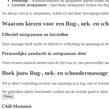
Onze ervaren masseur neemt ruim de tijd voor je, met persoonlijke aa
Boek jouw Rug-, nek- en schoudermassage
Wil je direct verlichting ervaren van spanning in je rug, nek of sch
We gebruiken alleen functionele cookies om de website goed te late
Prima
Chill-Moments
Van Weedestraat 29
3761 CB Soest
06 515 310 27
info@chill-moments.nl
Bekijk op Google Maps