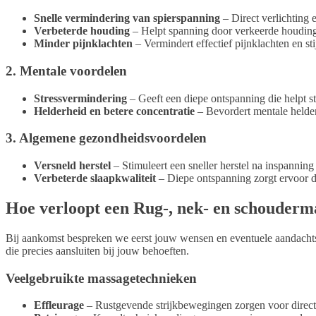
Verbeterde slaapkwaliteit
– Diepe ontspanning zorgt ervoor dat
Hoe verloopt een Rug-, nek- en schouderm
Bij aankomst bespreken we eerst jouw wensen en eventuele aandachts
die precies aansluiten bij jouw behoeften.
Veelgebruikte massagetechnieken
Effleurage
– Rustgevende strijkbewegingen zorgen voor direct
Petrissage
– Kneedtechnieken die gespannen spieren soepel m
Gerichte drukpunten
– Specifieke drukpunten helpen om diepe
Na afloop voel je je ontspannen, lichter en met meer bewegingsvrijhei
Waarom kiezen voor een Rug-, nek- en sc
Effectief ontspannen en herstellen
Deze massage biedt snelle en effectieve verlichting bij spanning en he
Persoonlijke aandacht in ontspannen sfeer