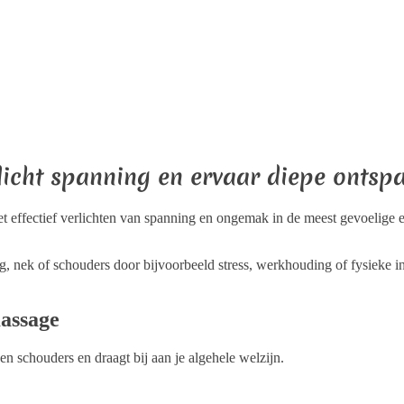
ug, nek of schouders door bijvoorbeeld stress, werkhouding of fysieke i
assage
en schouders en draagt bij aan je algehele welzijn.
 en ontspanning voor gespannen spieren.
e corrigeren en verbetert je mobiliteit.
jfheid.
ress te verminderen.
heid door vermindering van lichamelijke spanning.
en bij stressklachten.