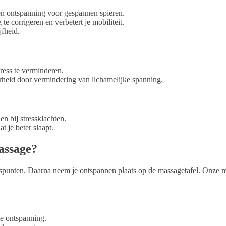
 je beter slaapt.
assage?
punten. Daarna neem je ontspannen plaats op de massagetafel. Onze ma
e ontspanning.
aken en ontspannen.
re spanningen los te laten.
d.
houdermassage?
lpt je om je snel weer ontspannen en fit te voelen.