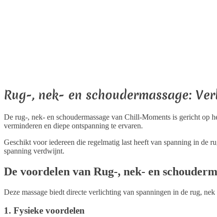
verminderen en diepe ontspanning te ervaren.
Geschikt voor iedereen die regelmatig last heeft van spanning in de r
spanning verdwijnt.
De voordelen van Rug-, nek- en schouderm
Deze massage biedt directe verlichting van spanningen in de rug, nek 
1. Fysieke voordelen
Snelle vermindering van spierspanning
– Direct verlichting
Verbeterde houding
– Helpt spanning door verkeerde houding t
Minder pijnklachten
– Vermindert effectief pijnklachten en sti
2. Mentale voordelen
Stressvermindering
– Geeft een diepe ontspanning die helpt st
Helderheid en betere concentratie
– Bevordert mentale helder
3. Algemene gezondheidsvoordelen
Versneld herstel
– Stimuleert een sneller herstel na inspanning 