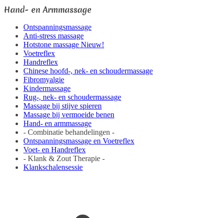
Hand- en Armmassage
Ontspanningsmassage
Anti-stress massage
Hotstone massage
Nieuw!
Voetreflex
Handreflex
Chinese hoofd-, nek- en schoudermassage
Fibromyalgie
Kindermassage
Rug-, nek- en schoudermassage
Massage bij stijve spieren
Massage bij vermoeide benen
Hand- en armmassage
-
Combinatie behandelingen
-
Ontspanningsmassage en Voetreflex
Voet- en Handreflex
-
Klank & Zout Therapie
-
Klankschalensessie